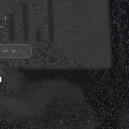
o los
o.
· MX · AR · CL
t