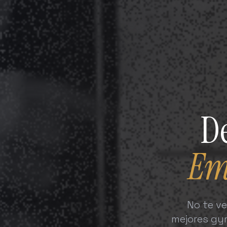
De
Em
No te v
mejores gym