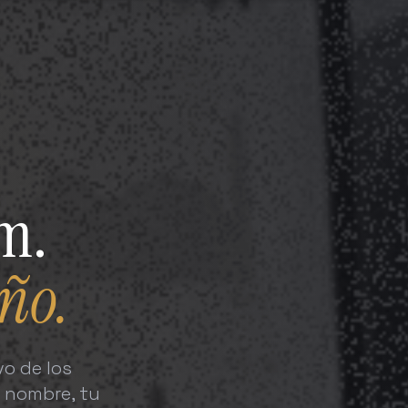
ym.
ño.
o de los
u nombre, tu