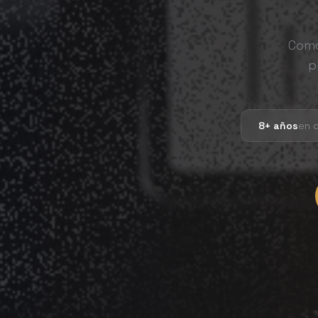
Como
p
8+ años
en o