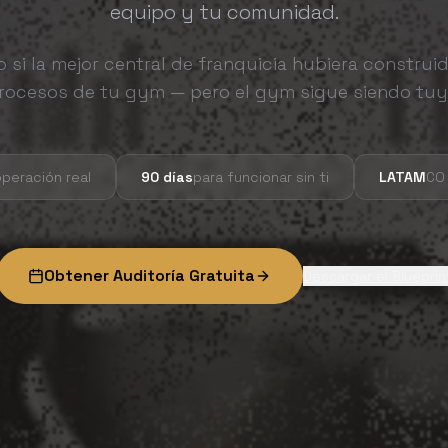
equipo y tu comunidad.
 si la mejor central de franquicia hubiera construid
rocesos de tu gym — pero el gym sigue siendo tuy
peración real
90 días
para funcionar sin ti
LATAM
CO 
Obtener Auditoría Gratuita
Descargar el Blueprin